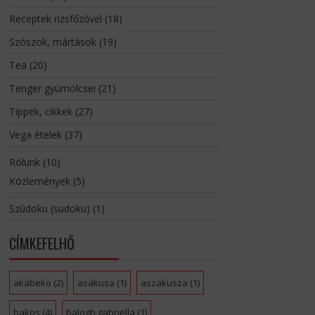
Receptek rizsfőzővel
(18)
Szószok, mártások
(19)
Tea
(20)
Tenger gyümölcsei
(21)
Tippek, cikkek
(27)
Vega ételek
(37)
Rólunk
(10)
Közlemények
(5)
Szúdoku (sudoku)
(1)
CÍMKEFELHŐ
akabeko
(2)
asakusa
(1)
aszakusza
(1)
bakos
(4)
balogh gabriella
(1)