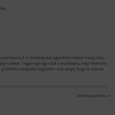
rika
posan keverj el. A tésztalapokat egyenként mártsd meleg vízbe,
nyi rudakat. Tegyél egy-egy rudat a tésztalapra, majd tekerd fel.
a g?zöl?tálra a batyukat (egyszerre csak annyit, hogy ne érjenek
Kínai húsgombóc