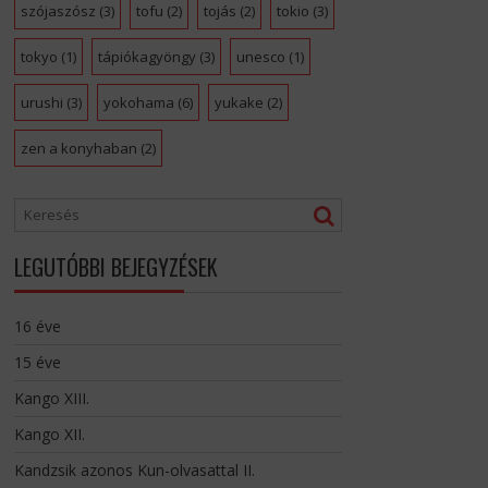
szójaszósz
(3)
tofu
(2)
tojás
(2)
tokio
(3)
tokyo
(1)
tápiókagyöngy
(3)
unesco
(1)
urushi
(3)
yokohama
(6)
yukake
(2)
zen a konyhaban
(2)
LEGUTÓBBI BEJEGYZÉSEK
16 éve
15 éve
Kango XIII.
Kango XII.
Kandzsik azonos Kun-olvasattal II.