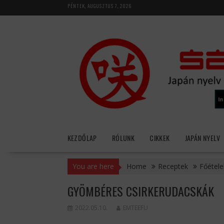
Skip
PÉNTEK, AUGUSZTUS 7, 2026
to
content
KEZDŐLAP
RÓLUNK
CIKKEK
JAPÁN NYELV
You are here
Home
Receptek
Főétele
GYÖMBÉRES CSIRKERUDACSKÁK
2022.05.10.
EMTEEFU