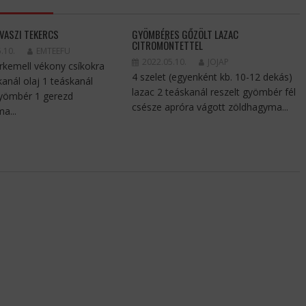
AVASZI TEKERCS
GYÖMBÉRES GŐZÖLT LAZAC
CITROMÖNTETTEL
.10.
EMTEEFU
2022.05.10.
JOJAP
irkemell vékony csíkokra
4 szelet (egyenként kb. 10-12 dekás)
kanál olaj 1 teáskanál
lazac 2 teáskanál reszelt gyömbér fél
gyömbér 1 gerezd
csésze apróra vágott zöldhagyma...
a...