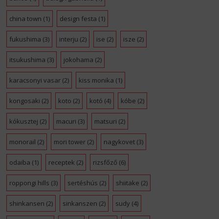
china town
(1)
design festa
(1)
fukushima
(3)
interju
(2)
ise
(2)
isze
(2)
itsukushima
(3)
jokohama
(2)
karacsonyi vasar
(2)
kiss monika
(1)
kongosaki
(2)
koto
(2)
kotó
(4)
kóbe
(2)
kókusztej
(2)
macuri
(3)
matsuri
(2)
monorail
(2)
mori tower
(2)
nagykovet
(3)
odaiba
(1)
receptek
(2)
rizsfőző
(6)
roppongi hills
(3)
sertéshús
(2)
shiitake
(2)
shinkansen
(2)
sinkanszen
(2)
sudy
(4)