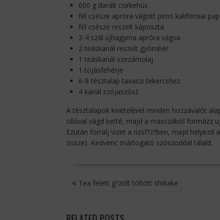
600 g darált csirkehús
fél csésze apróra vágott piros kaliforniai pap
fél csésze reszelt káposzta
3-4 szál újhagyma apróra vágva
2 teáskanál reszelt gyömbér
1 teáskanál szezámolaj
1 tojásfehérje
6-8 tésztalap tavaszi tekercshez
4 kanál szójaszósz
A tésztalapok kivételével minden hozzávalót ala
ollóval vágd ketté, majd a masszából formázz ujj
Ezután forralj vizet a rizsf?z?ben, majd helyezd 
össze). Kedvenc mártogató szószoddal tálald.
BEJEGYZÉS
Tea felett g?zölt töltött shiitake
NAVIGÁCIÓ
RELATED POSTS