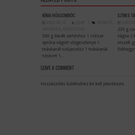
KÍNAI HÚSGOMBÓC
SZÍNES T
2022.05.10.
JOJAP
RIZSECET
,
2022.05
250 g cs
SERTÉSHÚS
,
SZÓJASZÓSZ
500 g darált sertéshús 1 csésze
vágva 2 
apróra vágott vízigesztenye 1
reszelt 
teáskanál szójaszósz 1 teáskanál
fokhagym
rizsecet 1...
LEAVE A COMMENT
Hozzászólás küldéséhez
be kell jelentkezni
.