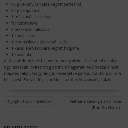
40 g vékony csíkokra vágott sertésmáj
50 g szójacsíra
1 teáskanál chiliszósz
fél citrom leve
2 teáskanál halszósz
1 kanál cukor
1 liter húsleves (kockából is jó)
1 kanál apró kockára vágott hagyma
1 kanál olaj
A tésztát dobd bele tíz percre meleg vízbe. Hevítsd fel az olajat
egy lábasban, pirítsd meg benne a hagymát. Add hozzá a húst,
májatés rákot. Nagy lángon kevergetve pirítsd, majd öntsd rá a
húslevest. Forrald fel, szórd bele a többi hozzávalót, tálald.
BEJEGYZÉS
Joghurtos dinnyeleves
Vietnámi savanyú-erős leves
NAVIGÁCIÓ
(Bun Bo Hue)