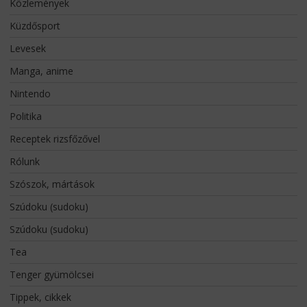
Közlemények
Küzdősport
Levesek
Manga, anime
Nintendo
Politika
Receptek rizsfőzővel
Rólunk
Szószok, mártások
Szúdoku (sudoku)
Szúdoku (sudoku)
Tea
Tenger gyümölcsei
Tippek, cikkek