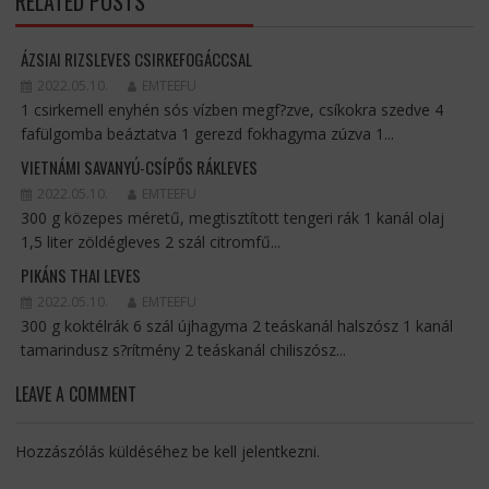
RELATED POSTS
ÁZSIAI RIZSLEVES CSIRKEFOGÁCCSAL
2022.05.10.
EMTEEFU
1 csirkemell enyhén sós vízben megf?zve, csíkokra szedve 4
fafülgomba beáztatva 1 gerezd fokhagyma zúzva 1...
VIETNÁMI SAVANYÚ-CSÍPŐS RÁKLEVES
2022.05.10.
EMTEEFU
300 g közepes méretű, megtisztított tengeri rák 1 kanál olaj
1,5 liter zöldégleves 2 szál citromfű...
PIKÁNS THAI LEVES
2022.05.10.
EMTEEFU
300 g koktélrák 6 szál újhagyma 2 teáskanál halszósz 1 kanál
tamarindusz s?rítmény 2 teáskanál chiliszósz...
LEAVE A COMMENT
Hozzászólás küldéséhez
be kell jelentkezni
.