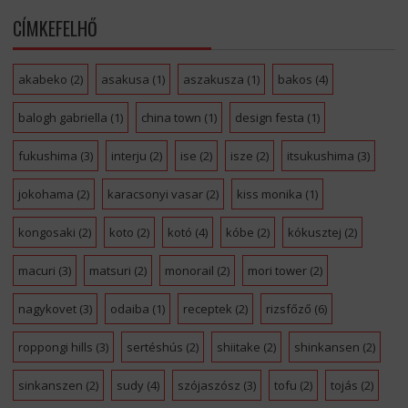
CÍMKEFELHŐ
akabeko
(2)
asakusa
(1)
aszakusza
(1)
bakos
(4)
balogh gabriella
(1)
china town
(1)
design festa
(1)
fukushima
(3)
interju
(2)
ise
(2)
isze
(2)
itsukushima
(3)
jokohama
(2)
karacsonyi vasar
(2)
kiss monika
(1)
kongosaki
(2)
koto
(2)
kotó
(4)
kóbe
(2)
kókusztej
(2)
macuri
(3)
matsuri
(2)
monorail
(2)
mori tower
(2)
nagykovet
(3)
odaiba
(1)
receptek
(2)
rizsfőző
(6)
roppongi hills
(3)
sertéshús
(2)
shiitake
(2)
shinkansen
(2)
sinkanszen
(2)
sudy
(4)
szójaszósz
(3)
tofu
(2)
tojás
(2)