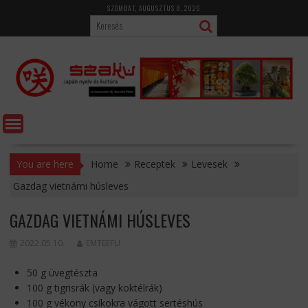
Skip
SZOMBAT, AUGUSZTUS 8, 2026
to
content
You are here
Home
Receptek
Levesek
Gazdag vietnámi húsleves
GAZDAG VIETNÁMI HÚSLEVES
2022.05.10.
EMTEEFU
50 g üvegtészta
100 g tigrisrák (vagy koktélrák)
100 g vékony csíkokra vágott sertéshús