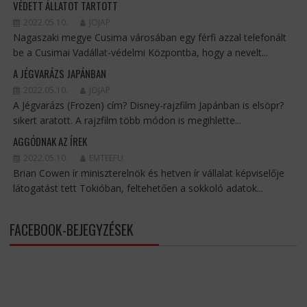
VÉDETT ÁLLATOT TARTOTT
2022.05.10.
JOJAP
Nagaszaki megye Cusima városában egy férfi azzal telefonált
be a Cusimai Vadállat-védelmi Központba, hogy a nevelt...
A JÉGVARÁZS JAPÁNBAN
2022.05.10.
JOJAP
A Jégvarázs (Frozen) cím? Disney-rajzfilm Japánban is elsöpr?
sikert aratott. A rajzfilm több módon is megihlette...
AGGÓDNAK AZ ÍREK
2022.05.10.
EMTEEFU
Brian Cowen ír miniszterelnök és hetven ír vállalat képviselője
látogatást tett Tokióban, feltehetően a sokkoló adatok...
FACEBOOK-BEJEGYZÉSEK