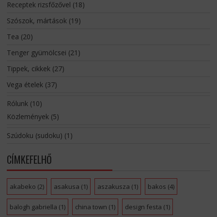
Receptek rizsfőzővel
(18)
Szószok, mártások
(19)
Tea
(20)
Tenger gyümölcsei
(21)
Tippek, cikkek
(27)
Vega ételek
(37)
Rólunk
(10)
Közlemények
(5)
Szúdoku (sudoku)
(1)
CÍMKEFELHŐ
akabeko
(2)
asakusa
(1)
aszakusza
(1)
bakos
(4)
balogh gabriella
(1)
china town
(1)
design festa
(1)