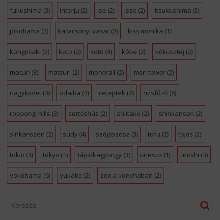
fukushima
(3)
interju
(2)
ise
(2)
isze
(2)
itsukushima
(3)
jokohama
(2)
karacsonyi vasar
(2)
kiss monika
(1)
kongosaki
(2)
koto
(2)
kotó
(4)
kóbe
(2)
kókusztej
(2)
macuri
(3)
matsuri
(2)
monorail
(2)
mori tower
(2)
nagykovet
(3)
odaiba
(1)
receptek
(2)
rizsfőző
(6)
roppongi hills
(3)
sertéshús
(2)
shiitake
(2)
shinkansen
(2)
sinkanszen
(2)
sudy
(4)
szójaszósz
(3)
tofu
(2)
tojás
(2)
tokio
(3)
tokyo
(1)
tápiókagyöngy
(3)
unesco
(1)
urushi
(3)
yokohama
(6)
yukake
(2)
zen a konyhaban
(2)