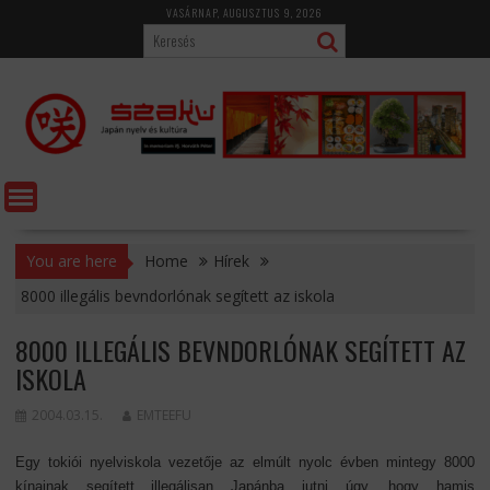
Skip
VASÁRNAP, AUGUSZTUS 9, 2026
to
content
You are here
Home
Hírek
8000 illegális bevndorlónak segített az iskola
8000 ILLEGÁLIS BEVNDORLÓNAK SEGÍTETT AZ
ISKOLA
2004.03.15.
EMTEEFU
Egy tokiói nyelviskola vezetője az elmúlt nyolc évben mintegy 8000
kínainak segített illegálisan Japánba jutni úgy, hogy hamis