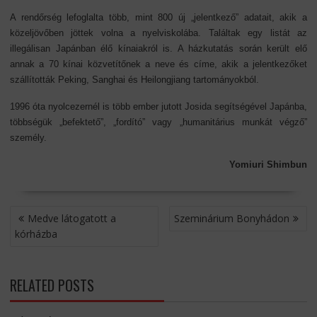
A rendőrség lefoglalta több, mint 800 új „jelentkező” adatait, akik a
közeljövőben jöttek volna a nyelviskolába. Találtak egy listát az
illegálisan Japánban élő kínaiakról is. A házkutatás során került elő
annak a 70 kínai közvetítőnek a neve és címe, akik a jelentkezőket
szállították Peking, Sanghai és Heilongjiang tartományokból.
1996 óta nyolcezernél is több ember jutott Josida segítségével Japánba,
többségük „befektető”, „fordító” vagy „humanitárius munkát végző”
személy.
Yomiuri Shimbun
BEJEGYZÉS
Medve látogatott a
Szeminárium Bonyhádon
NAVIGÁCIÓ
kórházba
RELATED POSTS