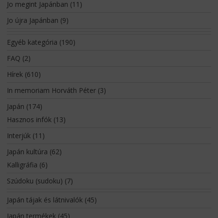
Jo megint Japánban
(11)
Jo újra Japánban
(9)
Egyéb kategória
(190)
FAQ
(2)
Hírek
(610)
In memoriam Horváth Péter
(3)
Japán
(174)
Hasznos infók
(13)
Interjúk
(11)
Japán kultúra
(62)
Kalligráfia
(6)
Szúdoku (sudoku)
(7)
Japán tájak és látnivalók
(45)
Japán termékek
(45)