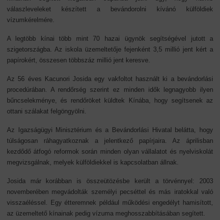
válaszleveleket készített a bevándorolni kívánó külföldiek
vízumkérelmére.
A legtöbb kínai több mint 70 hazai ügynök segítségével jutott a
szigetországba. Az iskola üzemeltetője fejenként 3,5 millió jent kért a
papírokért, összesen többszáz millió jent keresve.
Az 56 éves Kacunori Josida egy vakfoltot használt ki a bevándorlási
procedúrában. A rendőrség szerint ez minden idők legnagyobb ilyen
bűncselekménye, és rendőröket küldtek Kínába, hogy segítsenek az
ottani szálakat felgöngyölni.
Az Igazságügyi Minisztérium és a Bevándorlási Hivatal belátta, hogy
túlságosan ráhagyatkoznak a jelentkező papírjaira. Az áprilisban
kezdődő átfogó reformok során minden olyan vállalatot és nyelviskolát
megvizsgálnak, melyek külföldiekkel is kapcsolatban állnak.
Josida már korábban is összeütözésbe került a törvénnyel: 2003
novemberében megvádolták személyi pecséttel és más iratokkal való
visszaéléssel. Egy étteremnek például működési engedélyt hamisított,
az üzemeltető kínainak pedig vízuma meghosszabbításában segített.