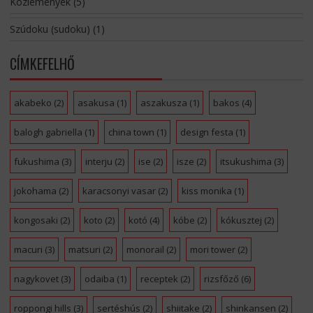
Közlemények
(5)
Szúdoku (sudoku)
(1)
CÍMKEFELHŐ
akabeko
(2)
asakusa
(1)
aszakusza
(1)
bakos
(4)
balogh gabriella
(1)
china town
(1)
design festa
(1)
fukushima
(3)
interju
(2)
ise
(2)
isze
(2)
itsukushima
(3)
jokohama
(2)
karacsonyi vasar
(2)
kiss monika
(1)
kongosaki
(2)
koto
(2)
kotó
(4)
kóbe
(2)
kókusztej
(2)
macuri
(3)
matsuri
(2)
monorail
(2)
mori tower
(2)
nagykovet
(3)
odaiba
(1)
receptek
(2)
rizsfőző
(6)
roppongi hills
(3)
sertéshús
(2)
shiitake
(2)
shinkansen
(2)