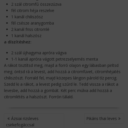
2 szál citromfű összezúzva
fél citrom héja reszelve
1 kanál chiliszósz
fél csésze aranygomba
2 kanál friss citromlé
1 kanál halszósz
a díszítéshez:
2 szál újhagyma apróra vágva
1-1 kanál apróra vágott petrezselyemés menta
A rákot tisztítsd meg, majd a forró olajon egy lábasban pirítsd
meg. öntsd rá a levest, add hozzá a citromfüvet, citromhéjatés
chiliszószt. Forrald fel, majd közepes lángon párold tíz percig.
Szedd ki a rákot, a levest pedig szűrd le. Tedd vissza a rákot a
levesbe, add hozzá a gombát. Két perc múlva add hozzá a
citromlétés a halszószt. Forrón tálald.
BEJEGYZÉS
Ázsiai rizsleves
Pikáns thai leves
NAVIGÁCIÓ
csirkefogáccsal