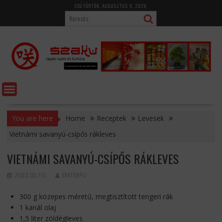
Skip
CSÜTÖRTÖK, AUGUSZTUS 6, 2026
to
content
You are here
Home
Receptek
Levesek
Vietnámi savanyú-csípős rákleves
VIETNÁMI SAVANYÚ-CSÍPŐS RÁKLEVES
2022.05.10.
EMTEEFU
300 g közepes méretű, megtisztított tengeri rák
1 kanál olaj
1,5 liter zöldégleves