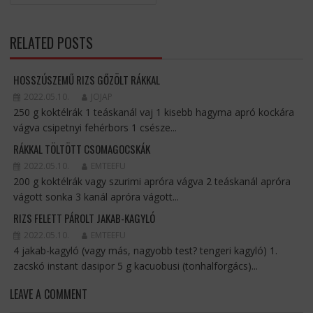
RELATED POSTS
HOSSZÚSZEMŰ RIZS GŐZÖLT RÁKKAL
2022.05.10.
JOJAP
250 g koktélrák 1 teáskanál vaj 1 kisebb hagyma apró kockára
vágva csipetnyi fehérbors 1 csésze...
RÁKKAL TÖLTÖTT CSOMAGOCSKÁK
2022.05.10.
EMTEEFU
200 g koktélrák vagy szurimi apróra vágva 2 teáskanál apróra
vágott sonka 3 kanál apróra vágott...
RIZS FELETT PÁROLT JAKAB-KAGYLÓ
2022.05.10.
EMTEEFU
4 jakab-kagyló (vagy más, nagyobb test? tengeri kagyló) 1.
zacskó instant dasipor 5 g kacuobusi (tonhalforgács)...
LEAVE A COMMENT