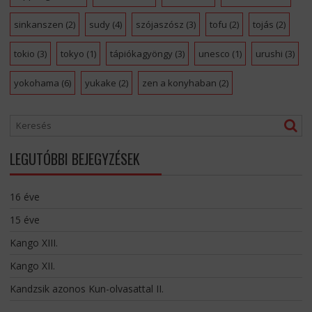
sinkanszen
(2)
sudy
(4)
szójaszósz
(3)
tofu
(2)
tojás
(2)
tokio
(3)
tokyo
(1)
tápiókagyöngy
(3)
unesco
(1)
urushi
(3)
yokohama
(6)
yukake
(2)
zen a konyhaban
(2)
LEGUTÓBBI BEJEGYZÉSEK
16 éve
15 éve
Kango XIII.
Kango XII.
Kandzsik azonos Kun-olvasattal II.