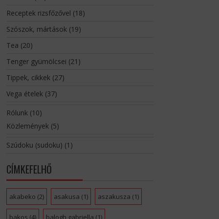
Receptek rizsfőzővel
(18)
Szószok, mártások
(19)
Tea
(20)
Tenger gyümölcsei
(21)
Tippek, cikkek
(27)
Vega ételek
(37)
Rólunk
(10)
Közlemények
(5)
Szúdoku (sudoku)
(1)
CÍMKEFELHŐ
akabeko
(2)
asakusa
(1)
aszakusza
(1)
bakos
(4)
balogh gabriella
(1)