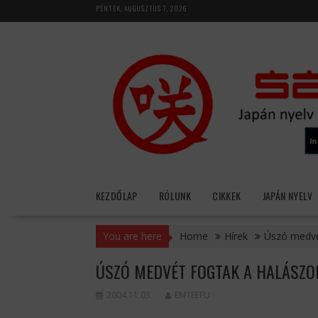
Skip
PÉNTEK, AUGUSZTUS 7, 2026
to
content
KEZDŐLAP
RÓLUNK
CIKKEK
JAPÁN NYELV
You are here
Home
Hírek
Úszó medvé
ÚSZÓ MEDVÉT FOGTAK A HALÁSZO
2004.11.03.
EMTEEFU