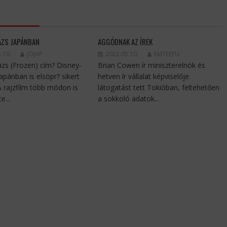
ÁZS JAPÁNBAN
AGGÓDNAK AZ ÍREK
.10.
JOJAP
2022.05.10.
EMTEEFU
ázs (Frozen) cím? Disney-
Brian Cowen ír miniszterelnök és
Japánban is elsöpr? sikert
hetven ír vállalat képviselője
 A rajzfilm több módon is
látogatást tett Tokióban, feltehetően
e...
a sokkoló adatok...