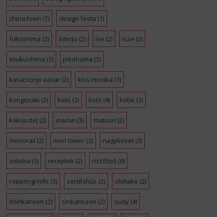
china town
(1)
design festa
(1)
fukushima
(3)
interju
(2)
ise
(2)
isze
(2)
itsukushima
(3)
jokohama
(2)
karacsonyi vasar
(2)
kiss monika
(1)
kongosaki
(2)
koto
(2)
kotó
(4)
kóbe
(2)
kókusztej
(2)
macuri
(3)
matsuri
(2)
monorail
(2)
mori tower
(2)
nagykovet
(3)
odaiba
(1)
receptek
(2)
rizsfőző
(6)
roppongi hills
(3)
sertéshús
(2)
shiitake
(2)
shinkansen
(2)
sinkanszen
(2)
sudy
(4)