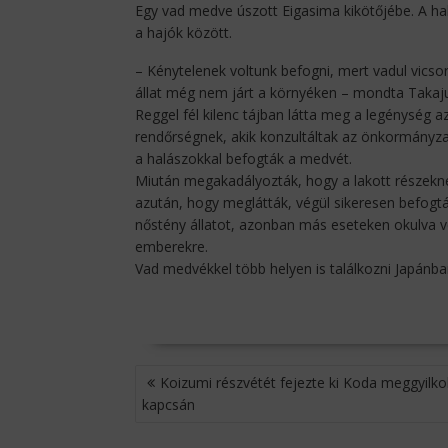
Egy vad medve úszott Eigasima kikötőjébe. A hal
a hajók között.
– Kénytelenek voltunk befogni, mert vadul vicsor
állat még nem járt a környéken – mondta Takajuk
Reggel fél kilenc tájban látta meg a legénység az
rendőrségnek, akik konzultáltak az önkormányza
a halászokkal befogták a medvét.
Miután megakadályozták, hogy a lakott részeknél
azután, hogy meglátták, végül sikeresen befogták
nőstény állatot, azonban más eseteken okulva vé
emberekre.
Vad medvékkel több helyen is találkozni Japánban
BEJEGYZÉS
Koizumi részvétét fejezte ki Koda meggyilko
NAVIGÁCIÓ
kapcsán