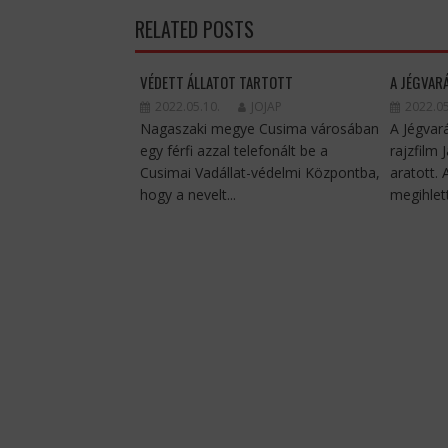
RELATED POSTS
VÉDETT ÁLLATOT TARTOTT
A JÉGVAR
2022.05.10.
JOJAP
2022.05
Nagaszaki megye Cusima városában
A Jégvar
egy férfi azzal telefonált be a
rajzfilm 
Cusimai Vadállat-védelmi Központba,
aratott.
hogy a nevelt...
megihlett