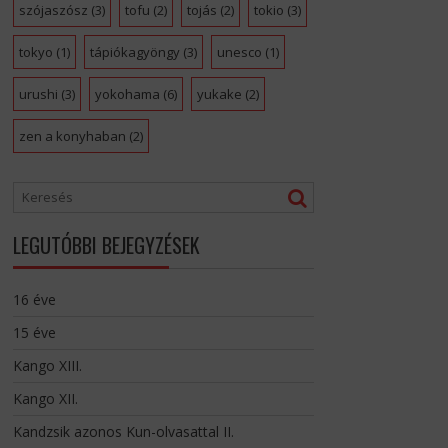
szójaszósz
(3)
tofu
(2)
tojás
(2)
tokio
(3)
tokyo
(1)
tápiókagyöngy
(3)
unesco
(1)
urushi
(3)
yokohama
(6)
yukake
(2)
zen a konyhaban
(2)
LEGUTÓBBI BEJEGYZÉSEK
16 éve
15 éve
Kango XIII.
Kango XII.
Kandzsik azonos Kun-olvasattal II.