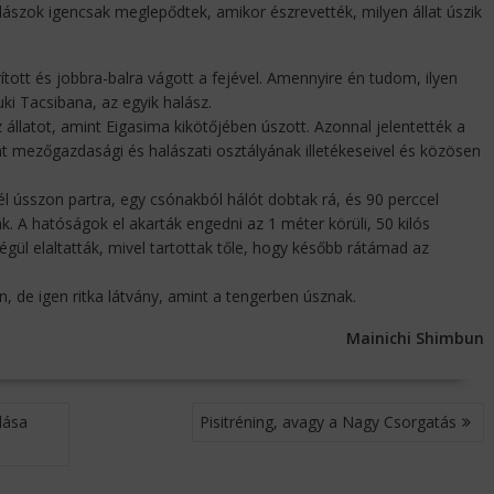
ászok igencsak meglepődtek, amikor észrevették, milyen állat úszik
ított és jobbra-balra vágott a fejével. Amennyire én tudom, ilyen
i Tacsibana, az egyik halász.
 állatot, amint Eigasima kikötőjében úszott. Azonnal jelentették a
t mezőgazdasági és halászati osztályának illetékeseivel és közösen
 ússzon partra, egy csónakból hálót dobtak rá, és 90 perccel
. A hatóságok el akarták engedni az 1 méter körüli, 50 kilós
gül elaltatták, mivel tartottak tőle, hogy később rátámad az
, de igen ritka látvány, amint a tengerben úsznak.
Mainichi Shimbun
lása
Pisitréning, avagy a Nagy Csorgatás