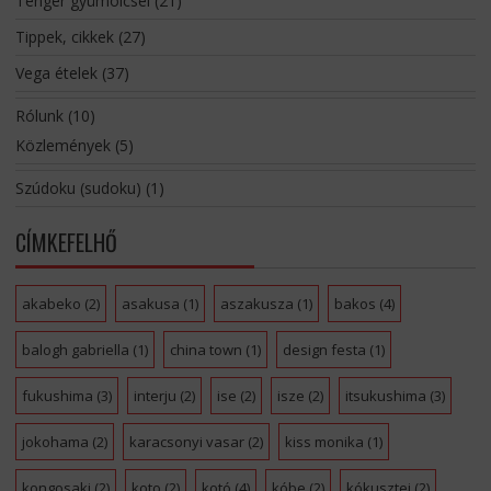
Tenger gyümölcsei
(21)
Tippek, cikkek
(27)
Vega ételek
(37)
Rólunk
(10)
Közlemények
(5)
Szúdoku (sudoku)
(1)
CÍMKEFELHŐ
akabeko
(2)
asakusa
(1)
aszakusza
(1)
bakos
(4)
balogh gabriella
(1)
china town
(1)
design festa
(1)
fukushima
(3)
interju
(2)
ise
(2)
isze
(2)
itsukushima
(3)
jokohama
(2)
karacsonyi vasar
(2)
kiss monika
(1)
kongosaki
(2)
koto
(2)
kotó
(4)
kóbe
(2)
kókusztej
(2)