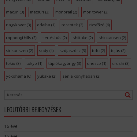
macuri
(3)
matsuri
(2)
monorail
(2)
mori tower
(2)
nagykovet
(3)
odaiba
(1)
receptek
(2)
rizsfőző
(6)
roppongi hills
(3)
sertéshús
(2)
shiitake
(2)
shinkansen
(2)
sinkanszen
(2)
sudy
(4)
szójaszósz
(3)
tofu
(2)
tojás
(2)
tokio
(3)
tokyo
(1)
tápiókagyöngy
(3)
unesco
(1)
urushi
(3)
yokohama
(6)
yukake
(2)
zen a konyhaban
(2)
LEGUTÓBBI BEJEGYZÉSEK
16 éve
15 éve