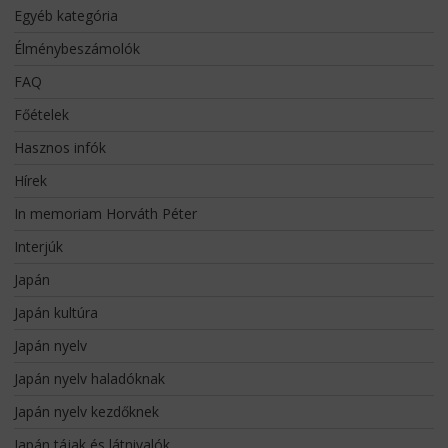
Egyéb kategória
Élménybeszámolók
FAQ
Főételek
Hasznos infók
Hírek
In memoriam Horváth Péter
Interjúk
Japán
Japán kultúra
Japán nyelv
Japán nyelv haladóknak
Japán nyelv kezdőknek
Japán tájak és látnivalók