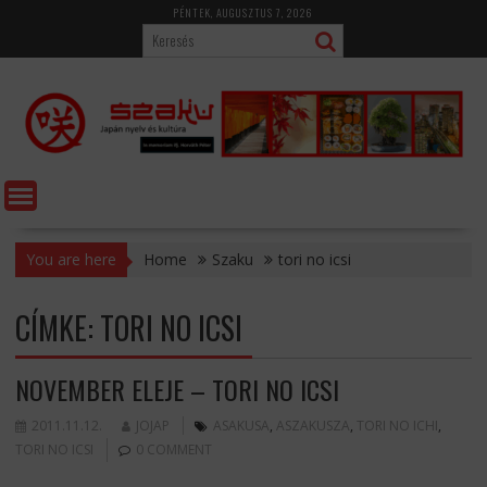
Skip
PÉNTEK, AUGUSZTUS 7, 2026
to
content
You are here
Home
Szaku
tori no icsi
CÍMKE:
TORI NO ICSI
NOVEMBER ELEJE – TORI NO ICSI
2011.11.12.
JOJAP
ASAKUSA
,
ASZAKUSZA
,
TORI NO ICHI
,
TORI NO ICSI
0 COMMENT