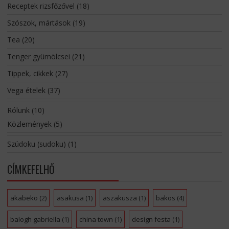
Receptek rizsfőzővel
(18)
Szószok, mártások
(19)
Tea
(20)
Tenger gyümölcsei
(21)
Tippek, cikkek
(27)
Vega ételek
(37)
Rólunk
(10)
Közlemények
(5)
Szúdoku (sudoku)
(1)
CÍMKEFELHŐ
akabeko
(2)
asakusa
(1)
aszakusza
(1)
bakos
(4)
balogh gabriella
(1)
china town
(1)
design festa
(1)