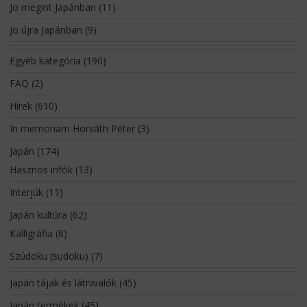
Jo megint Japánban
(11)
Jo újra Japánban
(9)
Egyéb kategória
(190)
FAQ
(2)
Hírek
(610)
In memoriam Horváth Péter
(3)
Japán
(174)
Hasznos infók
(13)
Interjúk
(11)
Japán kultúra
(62)
Kalligráfia
(6)
Szúdoku (sudoku)
(7)
Japán tájak és látnivalók
(45)
Japán termékek
(45)