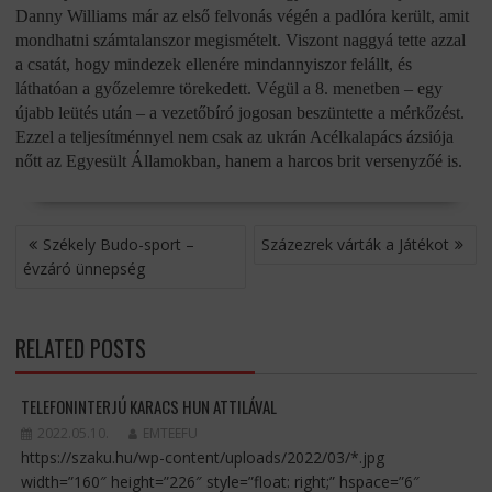
Danny Williams már az első felvonás végén a padlóra került, amit
mondhatni számtalanszor megismételt. Viszont naggyá tette azzal
a csatát, hogy mindezek ellenére mindannyiszor felállt, és
láthatóan a győzelemre törekedett. Végül a 8. menetben – egy
újabb leütés után – a vezetőbíró jogosan beszüntette a mérkőzést.
Ezzel a teljesítménnyel nem csak az ukrán Acélkalapács ázsiója
nőtt az Egyesült Államokban, hanem a harcos brit versenyzőé is.
BEJEGYZÉS
Székely Budo-sport –
Százezrek várták a Játékot
NAVIGÁCIÓ
évzáró ünnepség
RELATED POSTS
TELEFONINTERJÚ KARACS HUN ATTILÁVAL
2022.05.10.
EMTEEFU
https://szaku.hu/wp-content/uploads/2022/03/*.jpg
width=”160″ height=”226″ style=”float: right;” hspace=”6″