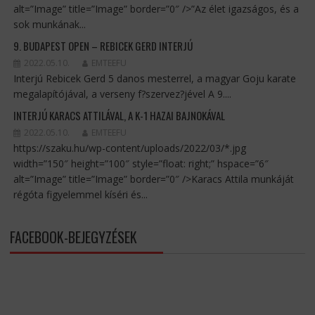
alt=”Image” title=”Image” border=”0″ />”Az élet igazságos, és a
sok munkának...
9. BUDAPEST OPEN – REBICEK GERD INTERJÚ
2022.05.10.
EMTEEFU
Interjú Rebicek Gerd 5 danos mesterrel, a magyar Goju karate
megalapítójával, a verseny f?szervez?jével A 9....
INTERJÚ KARACS ATTILÁVAL, A K-1 HAZAI BAJNOKÁVAL
2022.05.10.
EMTEEFU
https://szaku.hu/wp-content/uploads/2022/03/*.jpg
width=”150″ height=”100″ style=”float: right;” hspace=”6″
alt=”Image” title=”Image” border=”0″ />Karacs Attila munkáját
régóta figyelemmel kíséri és...
FACEBOOK-BEJEGYZÉSEK