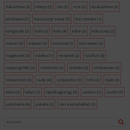
fukushima
(3)
interju
(2)
ise
(2)
isze
(2)
itsukushima
(3)
jokohama
(2)
karacsonyi vasar
(2)
kiss monika
(1)
kongosaki
(2)
koto
(2)
kotó
(4)
kóbe
(2)
kókusztej
(2)
macuri
(3)
matsuri
(2)
monorail
(2)
mori tower
(2)
nagykovet
(3)
odaiba
(1)
receptek
(2)
rizsfőző
(6)
roppongi hills
(3)
sertéshús
(2)
shiitake
(2)
shinkansen
(2)
sinkanszen
(2)
sudy
(4)
szójaszósz
(3)
tofu
(2)
tojás
(2)
tokio
(3)
tokyo
(1)
tápiókagyöngy
(3)
unesco
(1)
urushi
(3)
yokohama
(6)
yukake
(2)
zen a konyhaban
(2)