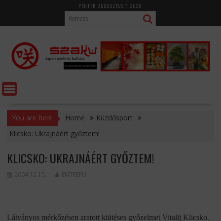
Skip
PÉNTEK, AUGUSZTUS 7, 2026
to
content
You are here
Home
Küzdősport
Klicsko: Ukrajnáért győztem!
KLICSKO: UKRAJNÁÉRT GYŐZTEM!
2004.12.15.
EMTEEFU
Látványos mérkőzésen aratott kiütéses győzelmet Vitalij Klicsko.