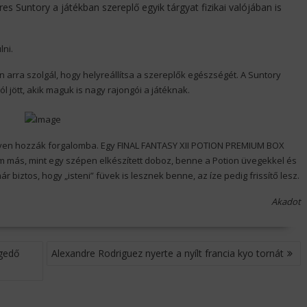
res Suntory a játékban szereplő egyik tárgyat fizikai valójában is
lni.
 arra szolgál, hogy helyreállítsa a szereplők egészségét. A Suntory
 jött, akik maguk is nagy rajongói a játéknak.
néven hozzák forgalomba. Egy FINAL FANTASY XII POTION PREMIUM BOX
m más, mint egy szépen elkészített doboz, benne a Potion üvegekkel és
már biztos, hogy „isteni” füvek is lesznek benne, az íze pedig frissítő lesz.
Akadot
ngedő
Alexandre Rodriguez nyerte a nyílt francia kyo tornát