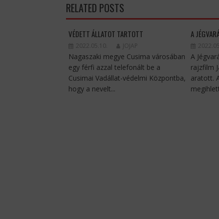
RELATED POSTS
VÉDETT ÁLLATOT TARTOTT
A JÉGVAR
2022.05.10.
JOJAP
2022.05
Nagaszaki megye Cusima városában
A Jégvar
egy férfi azzal telefonált be a
rajzfilm 
Cusimai Vadállat-védelmi Központba,
aratott.
hogy a nevelt...
megihlett