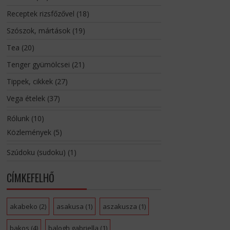
Receptek rizsfőzővel
(18)
Szószok, mártások
(19)
Tea
(20)
Tenger gyümölcsei
(21)
Tippek, cikkek
(27)
Vega ételek
(37)
Rólunk
(10)
Közlemények
(5)
Szúdoku (sudoku)
(1)
CÍMKEFELHŐ
akabeko
(2)
asakusa
(1)
aszakusza
(1)
bakos
(4)
balogh gabriella
(1)