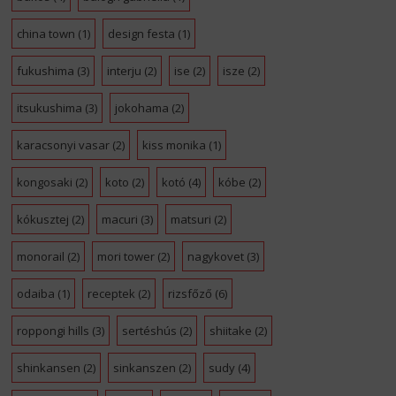
china town
(1)
design festa
(1)
fukushima
(3)
interju
(2)
ise
(2)
isze
(2)
itsukushima
(3)
jokohama
(2)
karacsonyi vasar
(2)
kiss monika
(1)
kongosaki
(2)
koto
(2)
kotó
(4)
kóbe
(2)
kókusztej
(2)
macuri
(3)
matsuri
(2)
monorail
(2)
mori tower
(2)
nagykovet
(3)
odaiba
(1)
receptek
(2)
rizsfőző
(6)
roppongi hills
(3)
sertéshús
(2)
shiitake
(2)
shinkansen
(2)
sinkanszen
(2)
sudy
(4)