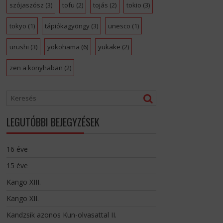
szójaszósz
(3)
tofu
(2)
tojás
(2)
tokio
(3)
tokyo
(1)
tápiókagyöngy
(3)
unesco
(1)
urushi
(3)
yokohama
(6)
yukake
(2)
zen a konyhaban
(2)
LEGUTÓBBI BEJEGYZÉSEK
16 éve
15 éve
Kango XIII.
Kango XII.
Kandzsik azonos Kun-olvasattal II.