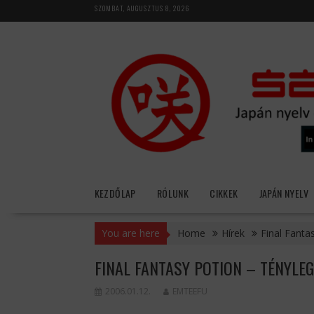
Skip
SZOMBAT, AUGUSZTUS 8, 2026
to
content
KEZDŐLAP
RÓLUNK
CIKKEK
JAPÁN NYELV
You are here
Home
Hírek
Final Fanta
FINAL FANTASY POTION – TÉNYLEG
2006.01.12.
EMTEEFU