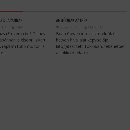
ÁZS JAPÁNBAN
AGGÓDNAK AZ ÍREK
.10.
JOJAP
2022.05.10.
EMTEEFU
ázs (Frozen) cím? Disney-
Brian Cowen ír miniszterelnök és
Japánban is elsöpr? sikert
hetven ír vállalat képviselője
 A rajzfilm több módon is
látogatást tett Tokióban, feltehetően
e...
a sokkoló adatok...