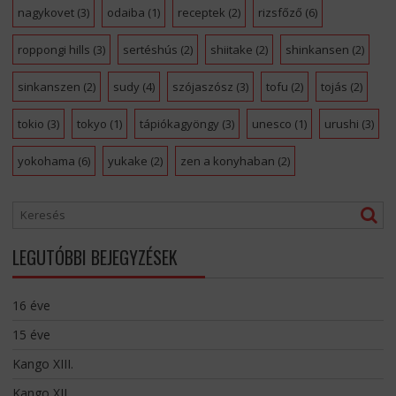
nagykovet
(3)
odaiba
(1)
receptek
(2)
rizsfőző
(6)
roppongi hills
(3)
sertéshús
(2)
shiitake
(2)
shinkansen
(2)
sinkanszen
(2)
sudy
(4)
szójaszósz
(3)
tofu
(2)
tojás
(2)
tokio
(3)
tokyo
(1)
tápiókagyöngy
(3)
unesco
(1)
urushi
(3)
yokohama
(6)
yukake
(2)
zen a konyhaban
(2)
LEGUTÓBBI BEJEGYZÉSEK
16 éve
15 éve
Kango XIII.
Kango XII.