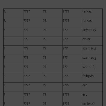
?
.
????
??
.
????
farkas
?
.
????
??
.
????
farkas
?
???
??
???
anyajegy
?
???
??
???
ótvar
?
???
??
???
szemzug
?
???
??
???
szemzug
?
???
??
???
szemhéj
?
????
??
????
felbjtás
?
????
??
????
érc
?
????
??
????
érc
?
????
??
????
emlékk?