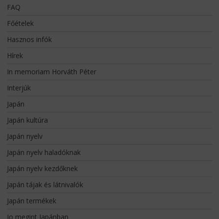
FAQ
Főételek
Hasznos infók
Hírek
In memoriam Horváth Péter
Interjúk
Japán
Japán kultúra
Japán nyelv
Japán nyelv haladóknak
Japán nyelv kezdőknek
Japán tájak és látnivalók
Japán termékek
Jo megint Japánban