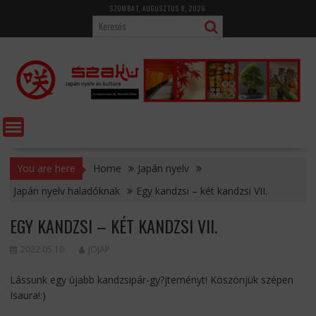
Skip
SZOMBAT, AUGUSZTUS 8, 2026
to
content
You are here
Home
Japán nyelv
Japán nyelv haladóknak
Egy kandzsi – két kandzsi VII.
EGY KANDZSI – KÉT KANDZSI VII.
2022.05.10.
JOJAP
Lássunk egy újabb kandzsipár-gy?jteményt! Köszönjük szépen
Isaura!:)