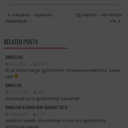
BEJEGYZÉS
Linkajánló – Gyakorlás
Egy kandzsi – két kandzsi
NAVIGÁCIÓ
haladóknak
VIII.
RELATED POSTS
KANGO XIII.
2022.06.01.
JOJAP
Itt az utolsó kango-gyűjtemény. Otsukaresamadeshita, Isaura
san!
KANGO XII.
2022.06.01.
JOJAP
Köszönjük az új gyűjteményt Isaurának!
KANDZSIK AZONOS KUN-OLVASATTAL II.
2022.06.01.
JOJAP
Kezdő és haladó olvasóinknak is szól ez a gyűjtemény.
Köszönjük Isaura!