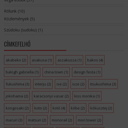
Rólunk
(10)
Közlemények
(5)
Szúdoku (sudoku)
(1)
CÍMKEFELHŐ
akabeko
(2)
asakusa
(1)
aszakusza
(1)
bakos
(4)
balogh gabriella
(1)
china town
(1)
design festa
(1)
fukushima
(3)
interju
(2)
ise
(2)
isze
(2)
itsukushima
(3)
jokohama
(2)
karacsonyi vasar
(2)
kiss monika
(1)
kongosaki
(2)
koto
(2)
kotó
(4)
kóbe
(2)
kókusztej
(2)
macuri
(3)
matsuri
(2)
monorail
(2)
mori tower
(2)