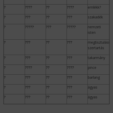
?
????
??
????
emlékk?
?
???
??
???
szakadék
?
?????
???
?????
nemzeti
isten
?
???
??
???
megtisztulási
szertartás
?
???
??
???
takarmány
?
????
??
????
pince
?
???
??
???
barlang
?
???
??
???
ágyas
?
???
??
???
ágyas