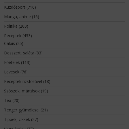
Küzdősport
(716)
Manga, anime
(16)
Politika
(200)
Receptek
(433)
Calpis
(25)
Desszert, saláta
(83)
Főételek
(113)
Levesek
(76)
Receptek rizsfőzővel
(18)
Szószok, mártások
(19)
Tea
(20)
Tenger gyümölcsei
(21)
Tippek, cikkek
(27)
Vega ételek
(37)