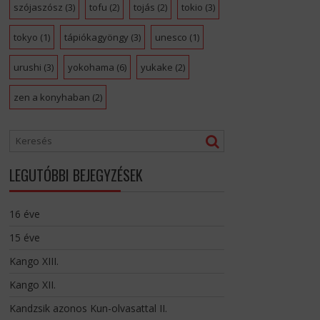
szójaszósz
(3)
tofu
(2)
tojás
(2)
tokio
(3)
tokyo
(1)
tápiókagyöngy
(3)
unesco
(1)
urushi
(3)
yokohama
(6)
yukake
(2)
zen a konyhaban
(2)
LEGUTÓBBI BEJEGYZÉSEK
16 éve
15 éve
Kango XIII.
Kango XII.
Kandzsik azonos Kun-olvasattal II.