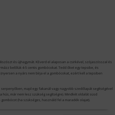
iliszószt és újhagymát. KEverd el alaposan a csirkével, szójaszósszal és
rmázz belőlük 4-5 centis gombócokat. Tedd őket egy tepsibe, és
nyersen a nyárs nem bírja el a gombócokat, ezért kell a tepsiben
s – serpenyőben, majd egy fakanál vagy nagyobb szedőlapát segítségével
a hús, már nem lesz szükség segítségre). Mindkét oldalát süsd
s gombócot (ha szükséges, használd fel a maradék olajat).