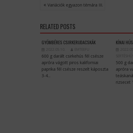
BEJEGYZÉS
Variációk egyazon témára III.
NAVIGÁCIÓ
RELATED POSTS
GYÖMBÉRES CSIRKERUDACSKÁK
KÍNAI H
2022.05.10.
EMTEEFU
2022.05
600 g darált csirkehús fél csésze
SERTÉSHÚ
apróra vágott piros kaliforniai
500 g da
paprika fél csésze reszelt káposzta
apróra v
3-4...
teáskaná
rizsecet 1