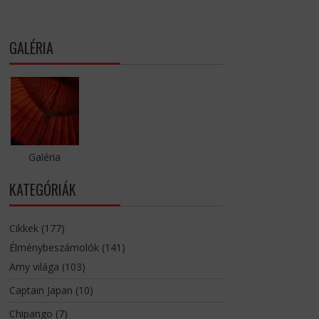
a
b
l
GALÉRIA
e
t
h
i
s
c
Galéria
o
n
KATEGÓRIÁK
t
e
n
Cikkek
(177)
t
Élménybeszámolók
(141)
Amy világa
(103)
Captain Japan
(10)
Chipango
(7)