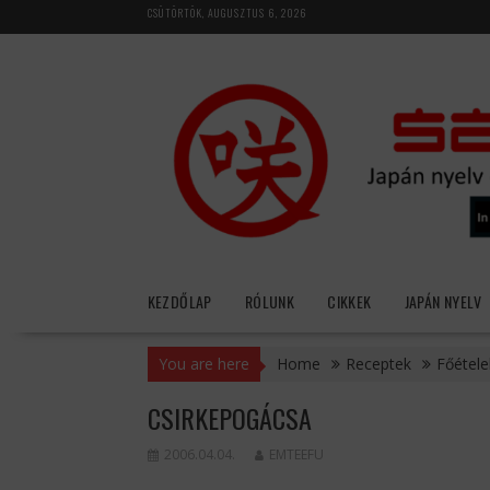
Skip
CSÜTÖRTÖK, AUGUSZTUS 6, 2026
to
content
KEZDŐLAP
RÓLUNK
CIKKEK
JAPÁN NYELV
You are here
Home
Receptek
Főétele
CSIRKEPOGÁCSA
2006.04.04.
EMTEEFU