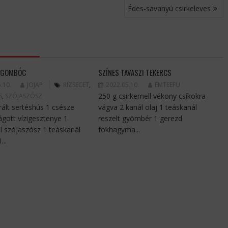
Édes-savanyú csirkeleves
ÚSGOMBÓC
SZÍNES TAVASZI TEKERCS
.10.
JOJAP
RIZSECET
,
2022.05.10.
EMTEEFU
250 g csirkemell vékony csíkokra
S
,
SZÓJASZÓSZ
rált sertéshús 1 csésze
vágva 2 kanál olaj 1 teáskanál
ágott vízigesztenye 1
reszelt gyömbér 1 gerezd
l szójaszósz 1 teáskanál
fokhagyma...
...