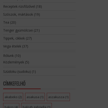
Receptek rizsfőzővel
(18)
Szószok, mártások
(19)
Tea
(20)
Tenger gyümölcsei
(21)
Tippek, cikkek
(27)
Vega ételek
(37)
Rólunk
(10)
Közlemények
(5)
Szúdoku (sudoku)
(1)
CÍMKEFELHŐ
akabeko
(2)
asakusa
(1)
aszakusza
(1)
bakos
(4)
balogh gabriella
(1)