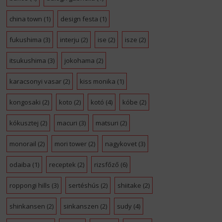
china town
(1)
design festa
(1)
fukushima
(3)
interju
(2)
ise
(2)
isze
(2)
itsukushima
(3)
jokohama
(2)
karacsonyi vasar
(2)
kiss monika
(1)
kongosaki
(2)
koto
(2)
kotó
(4)
kóbe
(2)
kókusztej
(2)
macuri
(3)
matsuri
(2)
monorail
(2)
mori tower
(2)
nagykovet
(3)
odaiba
(1)
receptek
(2)
rizsfőző
(6)
roppongi hills
(3)
sertéshús
(2)
shiitake
(2)
shinkansen
(2)
sinkanszen
(2)
sudy
(4)