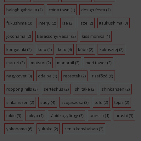
balogh gabriella
(1)
china town
(1)
design festa
(1)
fukushima
(3)
interju
(2)
ise
(2)
isze
(2)
itsukushima
(3)
jokohama
(2)
karacsonyi vasar
(2)
kiss monika
(1)
kongosaki
(2)
koto
(2)
kotó
(4)
kóbe
(2)
kókusztej
(2)
macuri
(3)
matsuri
(2)
monorail
(2)
mori tower
(2)
nagykovet
(3)
odaiba
(1)
receptek
(2)
rizsfőző
(6)
roppongi hills
(3)
sertéshús
(2)
shiitake
(2)
shinkansen
(2)
sinkanszen
(2)
sudy
(4)
szójaszósz
(3)
tofu
(2)
tojás
(2)
tokio
(3)
tokyo
(1)
tápiókagyöngy
(3)
unesco
(1)
urushi
(3)
yokohama
(6)
yukake
(2)
zen a konyhaban
(2)