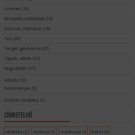
Levesek
(76)
Receptek rizsfőzővel
(18)
Szószok, mártások
(19)
Tea
(20)
Tenger gyümölcsei
(21)
Tippek, cikkek
(27)
Vega ételek
(37)
Rólunk
(10)
Közlemények
(5)
Szúdoku (sudoku)
(1)
CÍMKEFELHŐ
akabeko
(2)
asakusa
(1)
aszakusza
(1)
bakos
(4)