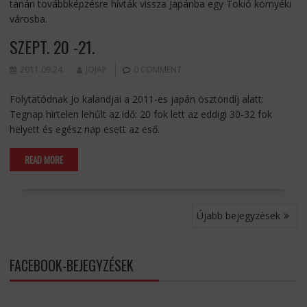
tanári továbbképzésre hívták vissza Japánba egy Tokió környéki
városba.
SZEPT. 20 -21.
2011.09.24.
JOJAP
0 COMMENT
Folytatódnak Jo kalandjai a 2011-es japán ösztöndíj alatt:
Tegnap hirtelen lehűlt az idő: 20 fok lett az eddigi 30-32 fok
helyett és egész nap esett az eső.
READ MORE
BEJEGYZÉS
Újabb bejegyzések
NAVIGÁCIÓ
FACEBOOK-BEJEGYZÉSEK