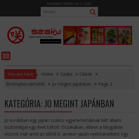
Skip
VASÁRNAP, AUGUSZTUS 9, 2026
to
content
You are here
Home
Szaku
Cikkek
Élménybeszámolók
Jo megint Japánban
Page 2
KATEGÓRIA:
JO MEGINT JAPÁNBAN
Jo korábban egy japán szakos egyetemistáknak kiírt állami
ösztöndíjjal egy évet töltött Oszakában, ebben a blogjában
viszont már arról az időről ír, amikor japán nyelvtanárként egy