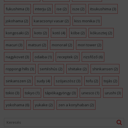
fukushima
(3)
interju
(2)
ise
(2)
isze
(2)
itsukushima
(3)
jokohama
(2)
karacsonyi vasar
(2)
kiss monika
(1)
kongosaki
(2)
koto
(2)
kotó
(4)
kóbe
(2)
kókusztej
(2)
macuri
(3)
matsuri
(2)
monorail
(2)
mori tower
(2)
nagykovet
(3)
odaiba
(1)
receptek
(2)
rizsfőző
(6)
roppongi hills
(3)
sertéshús
(2)
shiitake
(2)
shinkansen
(2)
sinkanszen
(2)
sudy
(4)
szójaszósz
(3)
tofu
(2)
tojás
(2)
tokio
(3)
tokyo
(1)
tápiókagyöngy
(3)
unesco
(1)
urushi
(3)
yokohama
(6)
yukake
(2)
zen a konyhaban
(2)