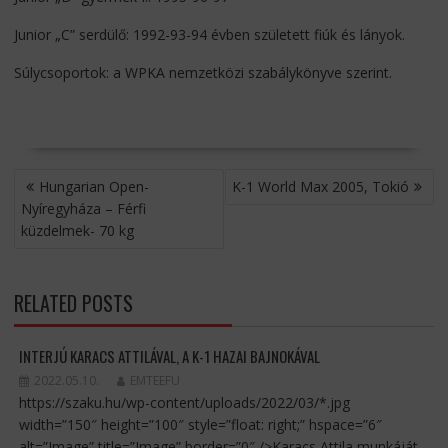
Junior „C” serdülő: 1992-93-94 évben született fiúk és lányok.
Súlycsoportok: a WPKA nemzetközi szabálykönyve szerint.
BEJEGYZÉS
Hungarian Open-
K-1 World Max 2005, Tokió
NAVIGÁCIÓ
Nyíregyháza – Férfi
küzdelmek- 70 kg
RELATED POSTS
INTERJÚ KARACS ATTILÁVAL, A K-1 HAZAI BAJNOKÁVAL
2022.05.10.
EMTEEFU
https://szaku.hu/wp-content/uploads/2022/03/*.jpg
width=”150″ height=”100″ style=”float: right;” hspace=”6″
alt=”Image” title=”Image” border=”0″ />Karacs Attila munkáját