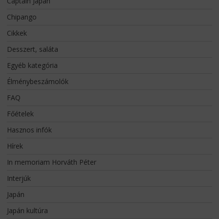
Captain Japan
Chipango
Cikkek
Desszert, saláta
Egyéb kategória
Élménybeszámolók
FAQ
Főételek
Hasznos infók
Hírek
In memoriam Horváth Péter
Interjúk
Japán
Japán kultúra