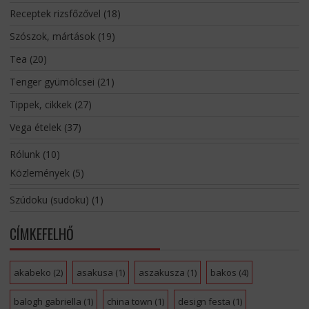
Receptek rizsfőzővel
(18)
Szószok, mártások
(19)
Tea
(20)
Tenger gyümölcsei
(21)
Tippek, cikkek
(27)
Vega ételek
(37)
Rólunk
(10)
Közlemények
(5)
Szúdoku (sudoku)
(1)
CÍMKEFELHŐ
akabeko
(2)
asakusa
(1)
aszakusza
(1)
bakos
(4)
balogh gabriella
(1)
china town
(1)
design festa
(1)