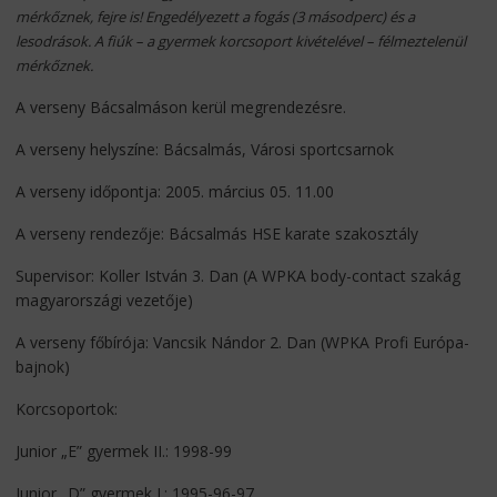
mérkőznek, fejre is! Engedélyezett a fogás (3 másodperc) és a
lesodrások. A fiúk – a gyermek korcsoport kivételével – félmeztelenül
mérkőznek.
A verseny Bácsalmáson kerül megrendezésre.
A verseny helyszíne: Bácsalmás, Városi sportcsarnok
A verseny időpontja: 2005. március 05. 11.00
A verseny rendezője: Bácsalmás HSE karate szakosztály
Supervisor: Koller István 3. Dan (A WPKA body-contact szakág
magyarországi vezetője)
A verseny főbírója: Vancsik Nándor 2. Dan (WPKA Profi Európa-
bajnok)
Korcsoportok:
Junior „E” gyermek II.: 1998-99
Junior „D” gyermek I.: 1995-96-97