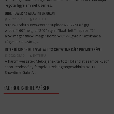
régóta figyelemmel kíséri és...
GIRL POWER AZ ÁLLÁSINTERJÚKON
2022.05.10.
EMTEEFU
https://szaku.hu/wp-content/uploads/2022/03/*.jpg
width=”160″ height=”240″ style=”float: left;” hspace=”6″
alt=”Image” title=”Image” border=”0″ />Egyre n? azoknak a
cégeknek a száma,...
INTERJÚ SIMON RUTZCAL, AZ I’TS SHOWTIME GÁLA PROMOTERÉVEL
2022.05.10.
EMTEEFU
A harcm?vészetek Mekkájának tartott Hollandiát számos küzd?
sport rendezvény fémjelzi. Ezek legrangosabbika az I’ts
Showtime Gála. A...
FACEBOOK-BEJEGYZÉSEK