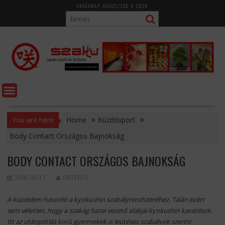
Skip
VASÁRNAP, AUGUSZTUS 9, 2026
to
content
You are here
Home
Küzdősport
Body Contact Országos Bajnokság
BODY CONTACT ORSZÁGOS BAJNOKSÁG
2005.02.17.
EMTEEFU
A küzdelem hasonló a kyokushin szabályrendszeréhez. Talán ezért
sem véletlen, hogy a szakág hazai vezető alakjai kyokushin karatésok.
Itt az utánpótlás korú gyermekek is leütéses szabályok szerint