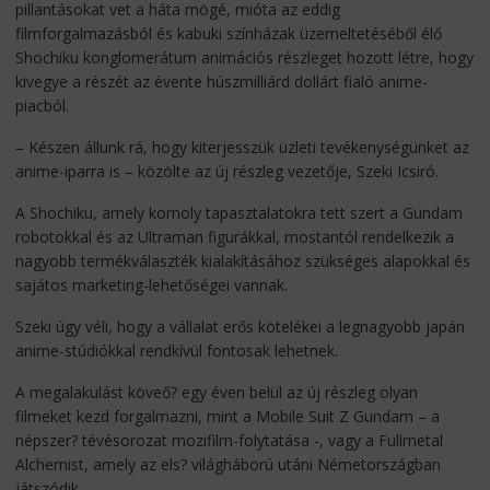
pillantásokat vet a háta mögé, mióta az eddig
filmforgalmazásból és kabuki színházak üzemeltetéséből élő
Shochiku konglomerátum animációs részleget hozott létre, hogy
kivegye a részét az évente húszmilliárd dollárt fialó anime-
piacból.
– Készen állunk rá, hogy kiterjesszük üzleti tevékenységünket az
anime-iparra is – közölte az új részleg vezetője, Szeki Icsiró.
A Shochiku, amely komoly tapasztalatokra tett szert a Gundam
robotokkal és az Ultraman figurákkal, mostantól rendelkezik a
nagyobb termékválaszték kialakításához szükséges alapokkal és
sajátos marketing-lehetőségei vannak.
Szeki úgy véli, hogy a vállalat erős kötelékei a legnagyobb japán
anime-stúdiókkal rendkívül fontosak lehetnek.
A megalakulást köveő? egy éven belül az új részleg olyan
filmeket kezd forgalmazni, mint a Mobile Suit Z Gundam – a
népszer? tévésorozat mozifilm-folytatása -, vagy a Fullmetal
Alchemist, amely az els? világháború utáni Németországban
játszódik.