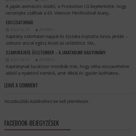
A japán animációs stúdió, a Production I.G bejelentette, hogy
versenybe szállnak a 65. Velencei Filmfesztivál Arany...
EDO CSATORNÁI
2022.05.10.
EMTEEFU
Kapitány számtalan nappal és éjszaka koptatta Ginza járdáit –
sokszor arccal egész közel az utóbbihoz. Ma...
SZAMURÁJBÓL ÜZLETEMBER – A JAKATABUNE HAGYOMÁNY
2022.05.10.
EMTEEFU
Kapitánynak tucatszor mondták már, hogy néha visszavehetne
abból a nyaktörő iramból, amit diktál és igazán lazíthatna...
LEAVE A COMMENT
Hozzászólás küldéséhez
be kell jelentkezni
.
FACEBOOK-BEJEGYZÉSEK