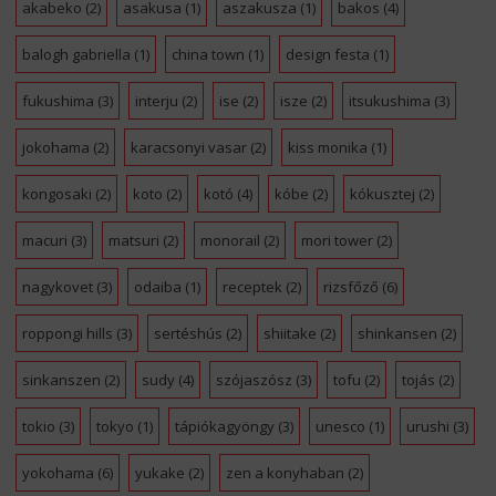
akabeko
(2)
asakusa
(1)
aszakusza
(1)
bakos
(4)
balogh gabriella
(1)
china town
(1)
design festa
(1)
fukushima
(3)
interju
(2)
ise
(2)
isze
(2)
itsukushima
(3)
jokohama
(2)
karacsonyi vasar
(2)
kiss monika
(1)
kongosaki
(2)
koto
(2)
kotó
(4)
kóbe
(2)
kókusztej
(2)
macuri
(3)
matsuri
(2)
monorail
(2)
mori tower
(2)
nagykovet
(3)
odaiba
(1)
receptek
(2)
rizsfőző
(6)
roppongi hills
(3)
sertéshús
(2)
shiitake
(2)
shinkansen
(2)
sinkanszen
(2)
sudy
(4)
szójaszósz
(3)
tofu
(2)
tojás
(2)
tokio
(3)
tokyo
(1)
tápiókagyöngy
(3)
unesco
(1)
urushi
(3)
yokohama
(6)
yukake
(2)
zen a konyhaban
(2)