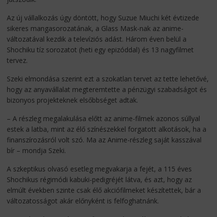
Az új vállalkozás úgy döntött, hogy Suzue Miuchi két évtizede
sikeres mangasorozatának, a Glass Mask-nak az anime-
változatával kezdik a televíziós adást. Három éven belül a
Shochiku tíz sorozatot (heti egy epizóddal) és 13 nagyfilmet
tervez.
Szeki elmondása szerint ezt a szokatlan tervet az tette lehetővé,
hogy az anyavállalat megteremtette a pénzügyi szabadságot és
bizonyos projekteknek elsőbbséget adtak.
– A részleg megalakulása előtt az anime-filmek azonos súllyal
estek a latba, mint az élő színészekkel forgatott alkotások, ha a
finanszírozásról volt szó. Ma az Anime-részleg saját kasszával
bír – mondja Szeki.
A szkeptikus olvasó esetleg megvakarja a fejét, a 115 éves
Shochikus régimódi kabuki-pedigréjét látva, és azt, hogy az
elmúlt években szinte csak élő akciófilmeket készítettek, bár a
változatosságot akár előnyként is felfoghatnánk.