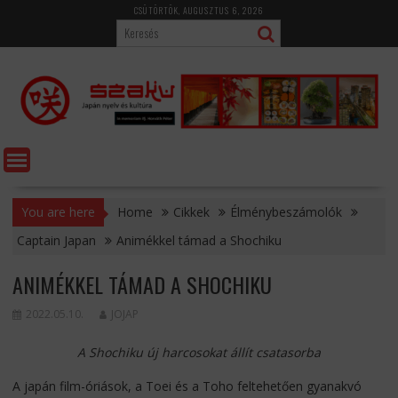
Skip
CSÜTÖRTÖK, AUGUSZTUS 6, 2026
to
content
You are here
Home
Cikkek
Élménybeszámolók
Captain Japan
Animékkel támad a Shochiku
ANIMÉKKEL TÁMAD A SHOCHIKU
2022.05.10.
JOJAP
A Shochiku új harcosokat állít csatasorba
A japán film-óriások, a Toei és a Toho feltehetően gyanakvó