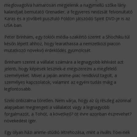
meglovagolva hamarosan megjelenik a nagymellű szőke lány
kalandjait bemutató Grenadier, a fegyveres nindzsát felvonultató
Karas és a jövőbeli pusztuló Földön játszódó Spirit DVD-je is az
USA-ban.
Peter Brinham, egy tokiói média-szakértő szerint a Shochiku túl
későn lépett ahhoz, hogy learathassa a nemzetközi piacon
mutatkozó növekvő érdeklődés gyümölcsét.
Brinham szerint a vállalat számára a legnagyobb kihívást azt
jelenti, hogy képesek lesznek-e megszerezni a megfelelő
személyeket. Mivel a japán anime-piac rendkívül tagolt, a
személyes kapcsolatok, valamint az egyéni tudás máig a
legfontosabb.
Szeki önbizalma töretlen. Nem várja, hogy az új részleg azonnal
alapjaiban megrengeti a vállalatot vagy a legnagyobb
forgalmazót, a Tohót, a követkeő? öt évre azonban észrevehet?
növekedést ígér.
Egy olyan házi anime-stúdió létrehozása, mint a rivális Toei-nek