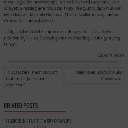
is van, egyelőre nem szerepel a Shochiku rövid távú tervei közt.
Ehelyett a részleg arra fókuszál, hogy jól együtt tudjon működni
két külsőssel, Mijazaki Hajaóval (Chihiro Szellemországban) és
Otomo Kacuhiróval (Akira).
– Míg a külsősökkel és újoncokkal dolgozunk – zárja Szeki a
mondandóját -, saját részlegünk remélhetőleg velük együtt fog
felnőni.
Captain Japan
BEJEGYZÉS
„Császárellenes” csoport
Velencében startolt a Sky
NAVIGÁCIÓ
tüntetett a Jaszukuni
Crawlers
szentélynél
RELATED POSTS
VELENCÉBEN STARTOLT A SKY CRAWLERS
2022.05.10.
JOJAP