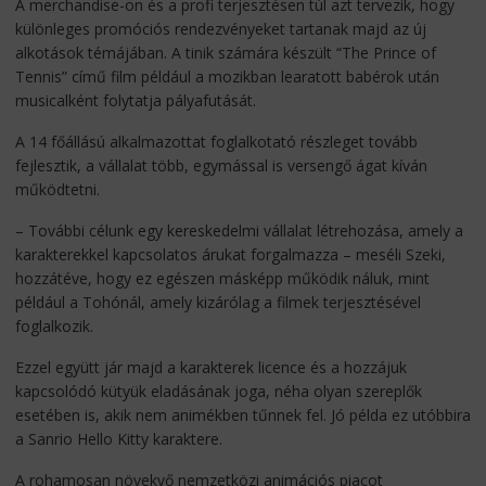
A merchandise-on és a profi terjesztésen túl azt tervezik, hogy
különleges promóciós rendezvényeket tartanak majd az új
alkotások témájában. A tinik számára készült “The Prince of
Tennis” című film például a mozikban learatott babérok után
musicalként folytatja pályafutását.
A 14 főállású alkalmazottat foglalkotató részleget tovább
fejlesztik, a vállalat több, egymással is versengő ágat kíván
működtetni.
– További célunk egy kereskedelmi vállalat létrehozása, amely a
karakterekkel kapcsolatos árukat forgalmazza – meséli Szeki,
hozzátéve, hogy ez egészen másképp működik náluk, mint
például a Tohónál, amely kizárólag a filmek terjesztésével
foglalkozik.
Ezzel együtt jár majd a karakterek licence és a hozzájuk
kapcsolódó kütyük eladásának joga, néha olyan szereplők
esetében is, akik nem animékben tűnnek fel. Jó példa ez utóbbira
a Sanrio Hello Kitty karaktere.
A rohamosan növekvő nemzetközi animációs piacot