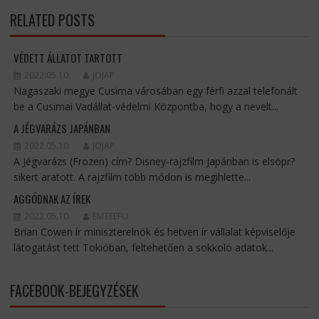
RELATED POSTS
VÉDETT ÁLLATOT TARTOTT
2022.05.10.
JOJAP
Nagaszaki megye Cusima városában egy férfi azzal telefonált
be a Cusimai Vadállat-védelmi Központba, hogy a nevelt...
A JÉGVARÁZS JAPÁNBAN
2022.05.10.
JOJAP
A Jégvarázs (Frozen) cím? Disney-rajzfilm Japánban is elsöpr?
sikert aratott. A rajzfilm több módon is megihlette...
AGGÓDNAK AZ ÍREK
2022.05.10.
EMTEEFU
Brian Cowen ír miniszterelnök és hetven ír vállalat képviselője
látogatást tett Tokióban, feltehetően a sokkoló adatok...
FACEBOOK-BEJEGYZÉSEK