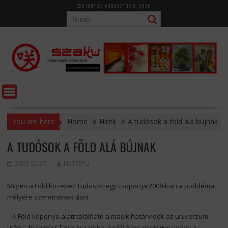
Skip
CSÜTÖRTÖK, AUGUSZTUS 6, 2026
to
content
You are here
Home
Hírek
A tudósok a föld alá bújnak
A TUDÓSOK A FÖLD ALÁ BÚJNAK
2005.09.27.
EMTEEFU
Milyen a Föld közepe? Tudósok egy csoportja 2008-ban a probléma
mélyére szeretnének ásni.
– A Föld köpenye alatt található a másik határvidék az univerzum
után – fogalmaz Taira Aszahiko. Az 59 éves geológus vezeti a