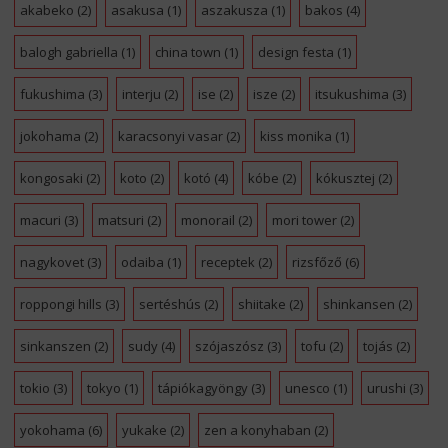
akabeko
(2)
asakusa
(1)
aszakusza
(1)
bakos
(4)
balogh gabriella
(1)
china town
(1)
design festa
(1)
fukushima
(3)
interju
(2)
ise
(2)
isze
(2)
itsukushima
(3)
jokohama
(2)
karacsonyi vasar
(2)
kiss monika
(1)
kongosaki
(2)
koto
(2)
kotó
(4)
kóbe
(2)
kókusztej
(2)
macuri
(3)
matsuri
(2)
monorail
(2)
mori tower
(2)
nagykovet
(3)
odaiba
(1)
receptek
(2)
rizsfőző
(6)
roppongi hills
(3)
sertéshús
(2)
shiitake
(2)
shinkansen
(2)
sinkanszen
(2)
sudy
(4)
szójaszósz
(3)
tofu
(2)
tojás
(2)
tokio
(3)
tokyo
(1)
tápiókagyöngy
(3)
unesco
(1)
urushi
(3)
yokohama
(6)
yukake
(2)
zen a konyhaban
(2)