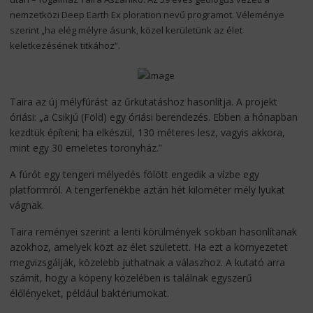
nemzetközi Deep Earth Ex ploration nevű programot. Véleménye
szerint „ha elég mélyre ásunk, közel kerületünk az élet
keletkezésének titkához”.
Taira az új mélyfúrást az űrkutatáshoz hasonlítja. A projekt
óriási: „a Csikjú (Föld) egy óriási berendezés. Ebben a hónapban
kezdtük építeni; ha elkészül, 130 méteres lesz, vagyis akkora,
mint egy 30 emeletes toronyház.”
A fúrót egy tengeri mélyedés fölött engedik a vízbe egy
platformról. A tengerfenékbe aztán hét kilométer mély lyukat
vágnak.
Taira reményei szerint a lenti körülmények sokban hasonlítanak
azokhoz, amelyek közt az élet született. Ha ezt a környezetet
megvizsgálják, közelebb juthatnak a válaszhoz. A kutató arra
számít, hogy a köpeny közelében is találnak egyszerű
élőlényeket, például baktériumokat.