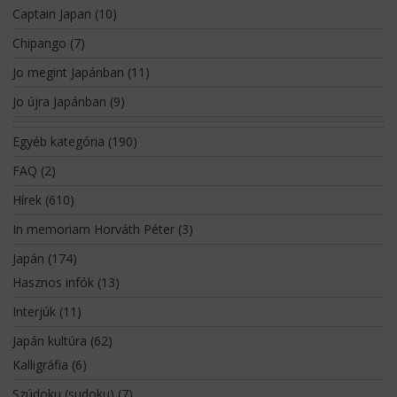
Captain Japan
(10)
Chipango
(7)
Jo megint Japánban
(11)
Jo újra Japánban
(9)
Egyéb kategória
(190)
FAQ
(2)
Hírek
(610)
In memoriam Horváth Péter
(3)
Japán
(174)
Hasznos infók
(13)
Interjúk
(11)
Japán kultúra
(62)
Kalligráfia
(6)
Szúdoku (sudoku)
(7)