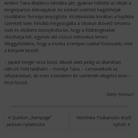
Amikor Taira általános iskolába járt, gyakran töltötte az idejét a
tengerparton édesapjával. Az ezrével sodródó kagylóhéjak
csodálatos formája lenyűgözte. Középiskolás korában a hajókba
szeretett bele. Később megvizsgálta a Sikokun átövelő Simanto-
övet és elsőként bizonyította be, hogy a földrengéseket
okozhatja két, egymás alá csúszó tektonikus lemez.
Meggyőződése, hogy a munka a terepen sokkal fontosabb, mint
a könyvek között.
– Japánt tenger veszi körül, lábunk alatt pedig az állandóan
változó Föld található – mondja Taira. – Lemaradtunk az
űrkutatásban, de ezen a területen én szeretnék világelső lenni –
teszi hozzá.
Daily Yomiuri
BEJEGYZÉS
Quinton „Rampage”
Norichika Tsukamoto dojót
NAVIGÁCIÓ
Jackson nyilatkozta
nyitott