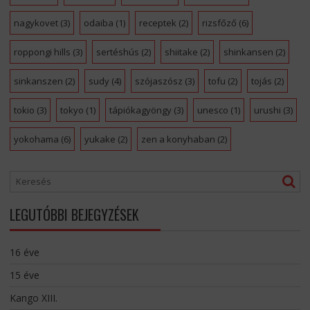
nagykovet
(3)
odaiba
(1)
receptek
(2)
rizsfőző
(6)
roppongi hills
(3)
sertéshús
(2)
shiitake
(2)
shinkansen
(2)
sinkanszen
(2)
sudy
(4)
szójaszósz
(3)
tofu
(2)
tojás
(2)
tokio
(3)
tokyo
(1)
tápiókagyöngy
(3)
unesco
(1)
urushi
(3)
yokohama
(6)
yukake
(2)
zen a konyhaban
(2)
LEGUTÓBBI BEJEGYZÉSEK
16 éve
15 éve
Kango XIII.