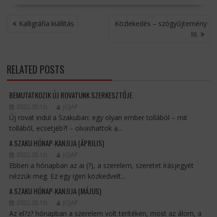
BEJEGYZÉS
Kalligráfia kiállítás
Közlekedés – szógyűjtemény
NAVIGÁCIÓ
III.
RELATED POSTS
BEMUTATKOZIK ÚJ ROVATUNK SZERKESZTŐJE
2022.05.10.
JOJAP
Új rovat indul a Szakuban: egy olyan ember tollából – mit
tollából, ecsetjéb?l – olvashattok a...
A SZAKU HÓNAP-KANJIJA (ÁPRILIS)
2022.05.10.
JOJAP
Ebben a hónapban az ai (?), a szerelem, szeretet írásjegyét
nézzük meg. Ez egy igen közkedvelt...
A SZAKU HÓNAP-KANJIJA (MÁJUS)
2022.05.10.
JOJAP
Az el?z? hónapban a szerelem volt terítéken, most az álom, a