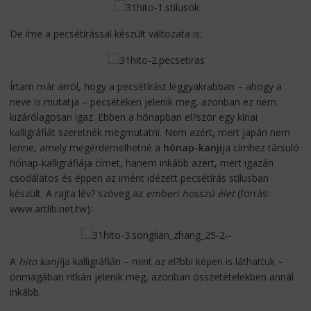
De íme a pecsétírással készült változata is:
Írtam már arról, hogy a pecsétírást leggyakrabban – ahogy a
neve is mutatja – pecséteken jelenik meg, azonban ez nem
kizárólagosan igaz. Ebben a hónapban el?ször egy kínai
kalligráfiát szeretnék megmutatni. Nem azért, mert japán nem
lenne, amely megérdemelhetné a
hónap-kanji
ja címhez társuló
hónap-kalligráfiája címet, hanem inkább azért, mert igazán
csodálatos és éppen az imént idézett pecsétírás stílusban
készült. A rajta lév? szöveg az
emberi hosszú élet
(forrás:
www.artlib.net.tw):
A
hito kanji
ja kalligráfián – mint az el?bbi képen is láthattuk –
önmagában ritkán jelenik meg, azonban összetételekben annál
inkább.