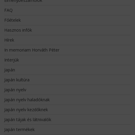
Élménybeszámolók
FAQ
Főételek
Hasznos infók
Hírek
In memoriam Horváth Péter
Interjúk
Japán
Japán kultúra
Japán nyelv
Japán nyelv haladóknak
Japán nyelv kezdőknek
Japán tájak és látnivalók
Japán termékek