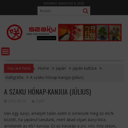
Skip
VASÁRNAP, AUGUSZTUS 9, 2026
to
content
You are here
Home
Japán
Japán kultúra
Kalligráfia
A szaku hónap-kanjija (július)
A SZAKU HÓNAP-KANJIJA (JÚLIUS)
2022.05.10.
JOJAP
Van egy
kanji
, amelyet talán azért is ismerünk meg az els?k
között, ha japánul tanulunk, mert akad olyan
kanji
lista,
amelynek az els?
kanji
ja. Ez az írásjegy a
jin, nin, hito
(dzsin,