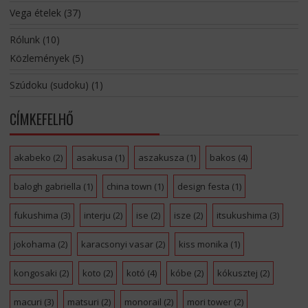
Vega ételek
(37)
Rólunk
(10)
Közlemények
(5)
Szúdoku (sudoku)
(1)
CÍMKEFELHŐ
akabeko
(2)
asakusa
(1)
aszakusza
(1)
bakos
(4)
balogh gabriella
(1)
china town
(1)
design festa
(1)
fukushima
(3)
interju
(2)
ise
(2)
isze
(2)
itsukushima
(3)
jokohama
(2)
karacsonyi vasar
(2)
kiss monika
(1)
kongosaki
(2)
koto
(2)
kotó
(4)
kóbe
(2)
kókusztej
(2)
macuri
(3)
matsuri
(2)
monorail
(2)
mori tower
(2)