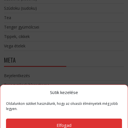
Szúdoku (sudoku)
Tea
Tenger gyümölcsei
Tippek, cikkek
Vega ételek
META
Bejelentkezés
Bejegyzések hírcsatorna
Sütik kezelése
Hozzászólások hírcsatorna
WordPress Magyarország
Oldalunkon sütiket használunk, hogy az olvasói élményetek még jobb
legyen.
Elfogad