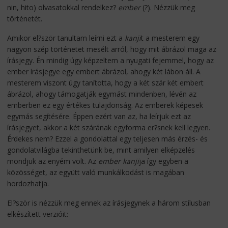
nin, hito) olvasatokkal rendelkez?
ember
(?). Nézzük meg
történetét.
Amikor el?ször tanultam leírni ezt a
kanji
t a mesterem egy
nagyon szép történetet mesélt arról, hogy mit ábrázol maga az
írásjegy. Én mindig úgy képzeltem a nyugati fejemmel, hogy az
ember írásjegye egy embert ábrázol, ahogy két lábon áll. A
mesterem viszont úgy tanította, hogy a két szár két embert
ábrázol, ahogy támogatják egymást mindenben, lévén az
emberben ez egy értékes tulajdonság. Az emberek képesek
egymás segítésére. Éppen ezért van az, ha leírjuk ezt az
írásjegyet, akkor a két szárának egyforma er?snek kell legyen.
Érdekes nem? Ezzel a gondolattal egy teljesen más érzés- és
gondolatvilágba tekinthetünk be, mint amilyen elképzelés
mondjuk az enyém volt. Az
ember
kanji
ja így egyben a
közösséget, az együtt való munkálkodást is magában
hordozhatja.
El?ször is nézzük meg ennek az írásjegynek a három stílusban
elkészített verzióit: