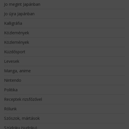
Jo megint Japánban
Jo újra Japánban
Kalligráfia
Közlemények
Közlemények
Küzdősport
Levesek
Manga, anime
Nintendo
Politika
Receptek rizsfőzővel
Rólunk
Szószok, mártások
Szúdoku (sudoku)