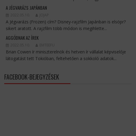
A JÉGVARÁZS JAPÁNBAN
2022.05.10.
JOJAP
A Jégvarázs (Frozen) cím? Disney-rajzfilm Japánban is elsöpr?
sikert aratott. A rajzfilm több módon is megihlette...
AGGÓDNAK AZ ÍREK
2022.05.10.
EMTEEFU
Brian Cowen ír miniszterelnök és hetven ír vállalat képviselője
látogatást tett Tokióban, feltehetően a sokkoló adatok...
FACEBOOK-BEJEGYZÉSEK