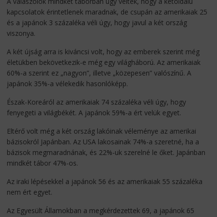
A válaszolók mindkét táborban úgy vélték, hogy a kétoldalú
kapcsolatok érintetlenek maradnak, de csupán az amerikaiak 25
és a japánok 3 százaléka véli úgy, hogy javul a két ország
viszonya.
A két újság arra is kiváncsi volt, hogy az emberek szerint még
életükben bekövetkezik-e még egy világháború. Az amerikaiak
60%-a szerint ez „nagyon”, illetve „közepesen” valószínű. A
japánok 35%-a vélekedik hasonlóképp.
Észak-Koreáról az amerikaiak 74 százaléka véli úgy, hogy
fenyegeti a világbékét. A japánok 59%-a ért velük egyet.
Eltérő volt még a két ország lakóinak véleménye az amerikai
bázisokról Japánban. Az USA lakosainak 74%-a szeretné, ha a
bázisok megmaradnának, és 22%-uk szerelné le őket. Japánban
mindkét tábor 47%-os.
Az iraki lépésekkel a japánok 56 és az amerikaiak 55 százaléka
nem ért egyet.
Az Egyesült Államokban a megkérdezettek 69, a japánok 65