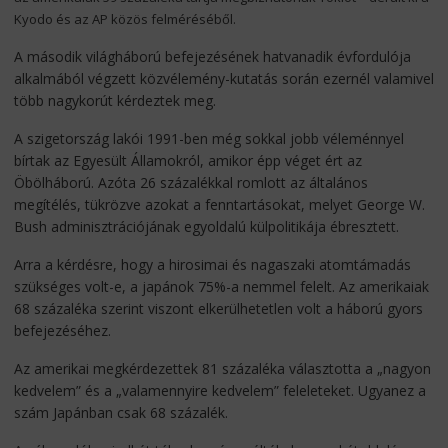
Kyodo és az AP közös felméréséből.
A második világháború befejezésének hatvanadik évfordulója
alkalmából végzett közvélemény-kutatás során ezernél valamivel
több nagykorút kérdeztek meg.
A szigetország lakói 1991-ben még sokkal jobb véleménnyel
bírtak az Egyesült Államokról, amikor épp véget ért az
Öbölháború. Azóta 26 százalékkal romlott az általános
megítélés, tükrözve azokat a fenntartásokat, melyet George W.
Bush adminisztrációjának egyoldalú külpolitikája ébresztett.
Arra a kérdésre, hogy a hirosimai és nagaszaki atomtámadás
szükséges volt-e, a japánok 75%-a nemmel felelt. Az amerikaiak
68 százaléka szerint viszont elkerülhetetlen volt a háború gyors
befejezéséhez.
Az amerikai megkérdezettek 81 százaléka választotta a „nagyon
kedvelem” és a „valamennyire kedvelem” feleleteket. Ugyanez a
szám Japánban csak 68 százalék.