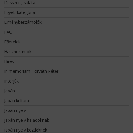
Desszert, saláta
Egyéb kategória
Élménybeszámolók
FAQ
Főételek
Hasznos infók
Hírek
In memoriam Horváth Péter
Interjúk
Japán
Japán kultúra
Japán nyelv
Japán nyelv haladóknak
Japán nyelv kezdőknek