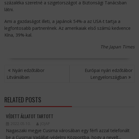
százaléka szeretné a szigetországot a Biztonsági Tanácsban
látni.
Ami a gazdaságot illeti, a japánok 54%-a az USA-t tartja a
legfontosabb partnerének. Az amerikaiak első számú kedvence
Kína, 39%-kal.
The Japan Times
BEJEGYZÉS
Nyári edzőtábor
Európai nyári edzőtábor
NAVIGÁCIÓ
Litvániában
Lengyelországban
RELATED POSTS
VÉDETT ÁLLATOT TARTOTT
2022.05.10.
JOJAP
Nagaszaki megye Cusima városában egy férfi azzal telefonált
be a Cusimai Vadállat-védelmi Központba, hogy a nevelt...