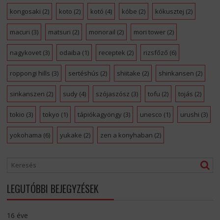
kongosaki
(2)
koto
(2)
kotó
(4)
kóbe
(2)
kókusztej
(2)
macuri
(3)
matsuri
(2)
monorail
(2)
mori tower
(2)
nagykovet
(3)
odaiba
(1)
receptek
(2)
rizsfőző
(6)
roppongi hills
(3)
sertéshús
(2)
shiitake
(2)
shinkansen
(2)
sinkanszen
(2)
sudy
(4)
szójaszósz
(3)
tofu
(2)
tojás
(2)
tokio
(3)
tokyo
(1)
tápiókagyöngy
(3)
unesco
(1)
urushi
(3)
yokohama
(6)
yukake
(2)
zen a konyhaban
(2)
LEGUTÓBBI BEJEGYZÉSEK
16 éve