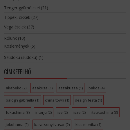
Tenger gyümölcsei
(21)
Tippek, cikkek
(27)
Vega ételek
(37)
Rólunk
(10)
Közlemények
(5)
Szúdoku (sudoku)
(1)
CÍMKEFELHŐ
akabeko
(2)
asakusa
(1)
aszakusza
(1)
bakos
(4)
balogh gabriella
(1)
china town
(1)
design festa
(1)
fukushima
(3)
interju
(2)
ise
(2)
isze
(2)
itsukushima
(3)
jokohama
(2)
karacsonyi vasar
(2)
kiss monika
(1)