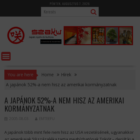
Skip
PÉNTEK, AUGUSZTUS 7, 2026
to
content
You are here
Home
Hírek
A japánok 52%-a nem hisz az amerikai kormányzatnak
A JAPÁNOK 52%-A NEM HISZ AZ AMERIKAI
KORMÁNYZATNAK
2005.08.03.
EMTEEFU
A japánok több mint fele nem hisz az USA vezetésének, ugyanakkor
az amerikaiak 59 százaléka tartja megbízhatónak Tokiót – derült ki a